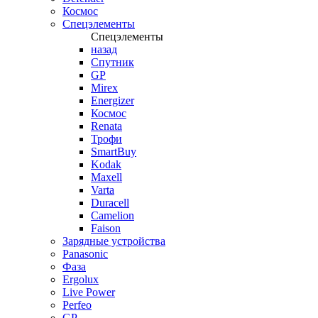
Космос
Спецэлементы
Спецэлементы
назад
Спутник
GP
Mirex
Energizer
Космос
Renata
Трофи
SmartBuy
Kodak
Maxell
Varta
Duracell
Camelion
Faison
Зарядные устройства
Panasonic
Фаза
Ergolux
Live Power
Perfeo
GP