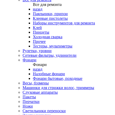
Все для ремонта
назад
Паяльники, припои
Клеевые пистолеты
Наборы инструментов для ремонта
Клей
Пинцеты
Холодная сварка
Прочее
Тестеры, мультиметры
Рулетки, уровни
Сетевые фильтры, удлинители
Фонари
Фонари
назад
Налобные фонари
Фонари бытовые, походные
Весы, бэзмены
Машинки для стрижки волос, триммеры
Слуховые аппараты
Пакеты
Перчатки
Ножи
Светильники переноски