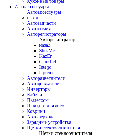
Кухонные товары
Автоаксессуары
Автоаксессуары
назад
Автозапчасти
Автохимия
Авторегистраторы
Авторегистраторы
назад
Sho-Me
KazEr
Camshel
Intego
Прочее
Авторазветлители
Автодержатели
Инверторы
Кабели
Пылесосы
Накидки для авто
Коврики
Авто зеркала
Зарядные устройства
Щетки стеклоочистителя
Щетки стеклоочистителя