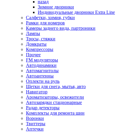
назад
Зимние дворники
Индивидуальные дворники Extra Line
Салфетки, химия, губки
Рамки для номеров
Камеры заднего вида, партроники
Лампы
Тросы, стяжки
Домкраты
Компрессоры
Прочее
FM модуляторы
Автодинамики
Автомагнитолы
Автоантенны
Оплекти на руль
Щетки для снега, мытья, авто
Навигатор
Ароматизаторы, освежители
Автозарядки стационарные
Радар детекторы
Комплекты для ремонта шин
Воронки
Твиттеры
Аптечки