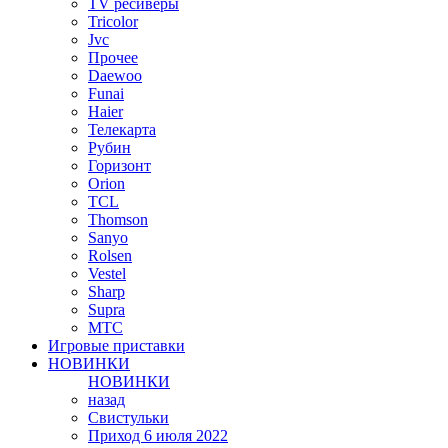
TV ресиверы
Tricolor
Jvc
Прочее
Daewoo
Funai
Haier
Телекарта
Рубин
Горизонт
Orion
TCL
Thomson
Sanyo
Rolsen
Vestel
Sharp
Supra
MTC
Игровые приставки
НОВИНКИ
НОВИНКИ
назад
Свистульки
Приход 6 июля 2022