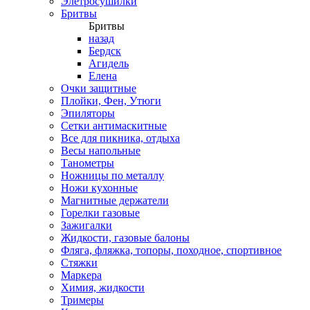
Элетросушилки
Бритвы
Бритвы
назад
Бердск
Агидель
Елена
Очки защитные
Плойки, Фен, Утюги
Эпиляторы
Сетки антимаскитные
Все для пикника, отдыха
Весы напольные
Танометры
Ножницы по металлу
Ножи кухонные
Магнитные держатели
Горелки газовые
Зажигалки
Жидкости, газовые балоны
Фляга, фляжка, топоры, походное, спортивное
Стяжки
Маркера
Химия, жидкости
Тримеры