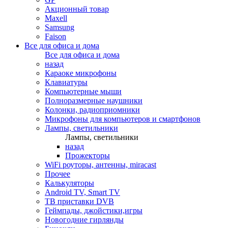
Акционный товар
Maxell
Samsung
Faison
Все для офиса и дома
Все для офиса и дома
назад
Караоке микрофоны
Клавиатуры
Компьютерные мыши
Полноразмерные наушники
Колонки, радиоприомники
Микрофоны для компьютеров и смартфонов
Лампы, светильники
Лампы, светильники
назад
Прожекторы
WiFi роуторы, антенны, miracast
Прочее
Калькуляторы
Android TV, Smart TV
ТВ приставки DVB
Геймпады, джойстики,игры
Новогодние гирлянды